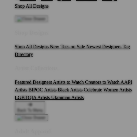
Shop All Designs
Shop Designs
Shop All Designs
New Tees on Sale
Newest Designers
Tag
Directory
Artist Collections
Featured Designers
Artists to Watch
Creators to Watch
AAPI
Artists
BIPOC Artists
Black Artists
Celebrate Women Artists
LGBTQIA Artists
Ukrainian Artists
Back To Menu
Adult Apparel