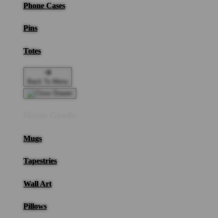
Phone Cases
Pins
Totes
Back To Menu
Home Goods
Mugs
Tapestries
Wall Art
Pillows