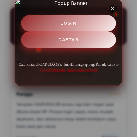
GARUDA138 hadir sebagai platform hiburan digital modern
dengan akses lebih cepat, tampilan premium, dan
LOGIN
pengalaman online yang lebih nyaman untuk pengguna
masa kini.
DAFTAR
Testimoni Pengguna
Cara Pintar di GARUDA138: Tutorial Lengkap bagi Pemula dan Pro
© COPYRIGHT 2026 GARUDA138
GARUDA138
Rangga
⭐️⭐️⭐️⭐️⭐️
Tampilan GARUDA138 terasa rapi dan ringan saat
dibuka lewat HP. Proses login cepat, menu mudah
dipahami, dan aksesnya tetap stabil meskipun saya
buka saat jam ramai.