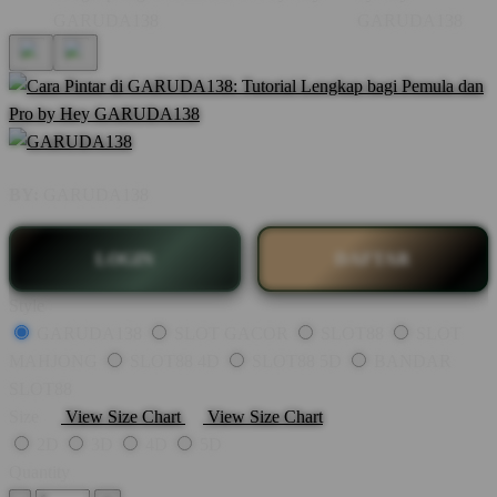
BY:
GARUDA138
LOGIN
DAFTAR
Style
GARUDA138
SLOT GACOR
SLOT88
SLOT
MAHJONG
SLOT88 4D
SLOT88 5D
BANDAR
SLOT88
Size
View Size Chart
View Size Chart
2D
3D
4D
5D
Quantity